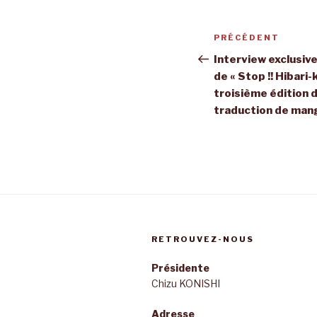
Navigation
Article
PRÉCÉDENT
de
précédent
Interview exclusiv
de « Stop !! Hibari-k
l’article
troisième édition d
traduction de man
RETROUVEZ-NOUS
Présidente
Chizu KONISHI
Adresse