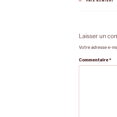
CATÉGORIES
PRIX KONISHI
Laisser un co
Votre adresse e-mai
Commentaire
*