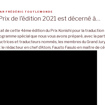
AR
FRÉDÉRIC TOUTLEMONDE
Prix de l’édition 2021 est décerné à…
at de cette 4ème édition du Prix Konishi pour la traductio
rogramme spécial que nous vous avons préparé, avec la part
uctrices et traducteurs nommés, les membres du Grand Jury
 le rédacteur en chef d’Atom, Fausto Fasulo en maître de c