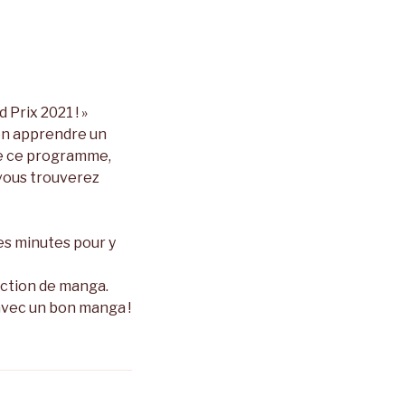
 Prix 2021 ! »
en apprendre un
de ce programme,
 vous trouverez
es minutes pour y
uction de manga.
 avec un bon manga !