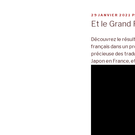
PUBLIÉ
29 JANVIER 2021
P
LE
Et le Grand 
Découvrez le résult
français dans un p
précieuse des trad
Japon en France, et