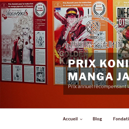
Aller
au
contenu
principal
PRIX KON
MANGA JA
Prix annuel récompensant la
Accueil
Blog
Fondati