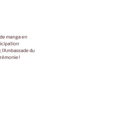
n de manga en
icipation
, l’Ambassade du
érémonie !