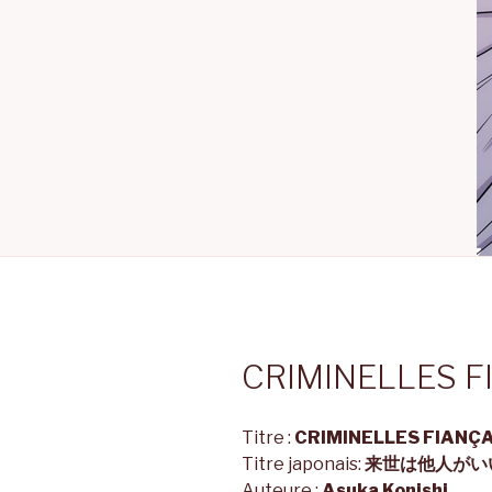
CRIMINELLES F
Titre :
CRIMINELLES FIANÇA
Titre japonais:
来世は他人がい
Auteure :
Asuka Konishi