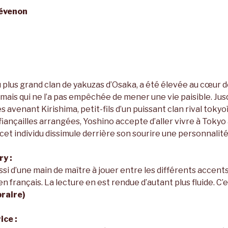
évenon
du plus grand clan de yakuzas d’Osaka, a été élevée au cœur 
e, mais qui ne l’a pas empêchée de mener une vie paisible. Ju
ès avenant Kirishima, petit-fils d’un puissant clan rival tokyo
iançailles arrangées, Yoshino accepte d’aller vivre à Tokyo 
cet individu dissimule derrière son sourire une personnalit
y :
 d’une main de maître à jouer entre les différents accents
 en français. La lecture en est rendue d’autant plus fluide. C’
raire)
ice :