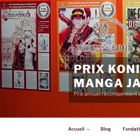
Aller
au
contenu
principal
PRIX KON
MANGA JA
Prix annuel récompensant la
Accueil
Blog
Fondati