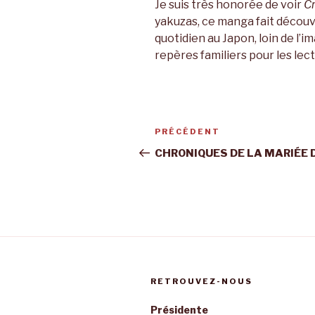
Je suis très honorée de voir
Cr
yakuzas, ce manga fait découvr
quotidien au Japon, loin de l’
repères familiers pour les lect
Navigation
Article
PRÉCÉDENT
de
précédent
CHRONIQUES DE LA MARIÉE 
l’article
RETROUVEZ-NOUS
Présidente