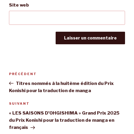
Site web
Navigation
Article
PRÉCÉDENT
de
précédent
Titres nommés à la huitème édition du Prix
l’article
Konishi pour la traduction de manga
Article
SUIVANT
suivant
« LES SAISONS D’OHGISHIMA » Grand Prix 2025
du Prix Konishi pour la traduction de manga en
français