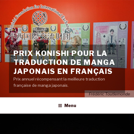
Aller
au
contenu
principal
PRIX KONISHI POUR LA
TRADUCTION DE MANGA
JAPONAIS EN FRANÇAIS
Prix annuel récompensant la meilleure traduction
française de manga japonais.
Frédéric Toutlemonde
Menu