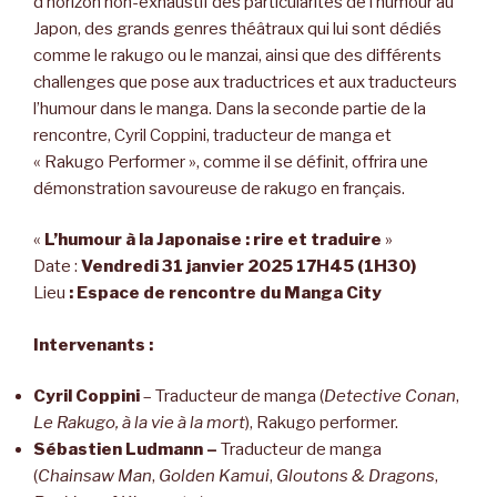
d’horizon non-exhaustif des particularités de l’humour au
Japon, des grands genres théâtraux qui lui sont dédiés
comme le rakugo ou le manzai, ainsi que des différents
challenges que pose aux traductrices et aux traducteurs
l’humour dans le manga. Dans la seconde partie de la
rencontre, Cyril Coppini, traducteur de manga et
« Rakugo Performer », comme il se définit, offrira une
démonstration savoureuse de rakugo en français.
«
L’humour à la Japonaise : rire et traduire
»
Date :
Vendredi 31 janvier 2025 17H45 (1H30)
Lieu
: Espace de rencontre du Manga City
Intervenants :
Cyril Coppini
– Traducteur de manga (
Detective Conan
,
Le Rakugo, à la vie à la mort
), Rakugo performer.
Sébastien Ludmann –
Traducteur de manga
(
Chainsaw Man
,
Golden Kamui
,
Gloutons & Dragons
,