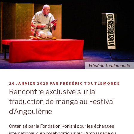
Frédéric Toutlemonde
PUBLIÉ
26 JANVIER 2025
PAR
FRÉDÉRIC TOUTLEMONDE
LE
Rencontre exclusive sur la
traduction de manga au Festival
d’Angoulême
Organisé par la Fondation Konishi pour les échanges
internationaux, en collaboration avec l’Ambassade du