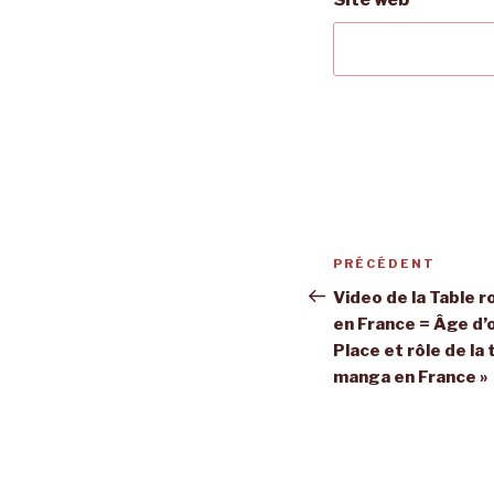
Navigation
Article
PRÉCÉDENT
de
précédent
Video de la Table 
en France = Âge d’
l’article
Place et rôle de la
manga en France »