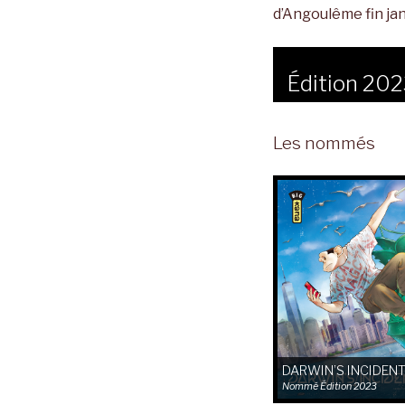
d’Angoulême fin jan
Édition 20
Les nommés
DARWIN’S INCIDEN
Nommé
Édition 2023