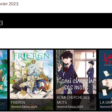
vier 2023.
23
KOMI CHERCHE SES
T
FRIEREN
MOTS
LA GR
Nommé
Édition 2023
Nommé
Édition 2023
Nommé
É