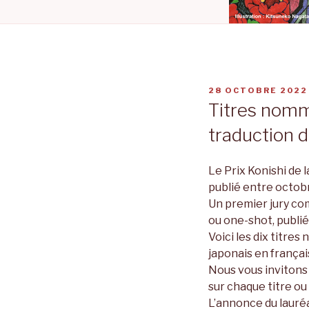
PUBLIÉ
28 OCTOBRE 2022
LE
Titres nommé
traduction 
Le Prix Konishi de 
publié entre octob
Un premier jury com
ou one-shot, publi
Voici les dix titre
japonais en françai
Nous vous invitons 
sur chaque titre ou
L’annonce du lauréa