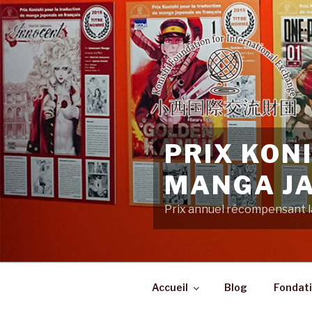
Aller
au
contenu
principal
PRIX KON
MANGA JA
Prix annuel récompensant la
Accueil
Blog
Fondati