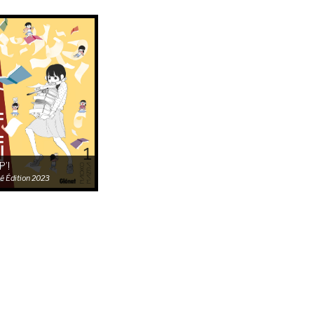
’!
é
Édition 2023