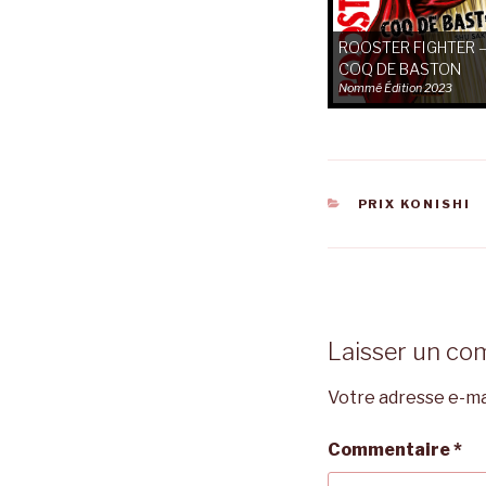
ROOSTER FIGHTER 
COQ DE BASTON
Nommé
Édition 2023
CATÉGORIES
PRIX KONISHI
Laisser un co
Votre adresse e-mai
Commentaire
*