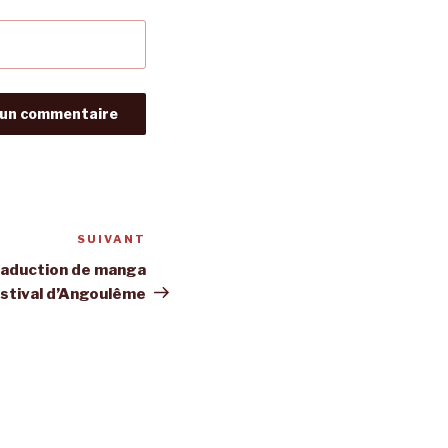
SUIVANT
Article
suivant
traduction de manga
estival d’Angoulême