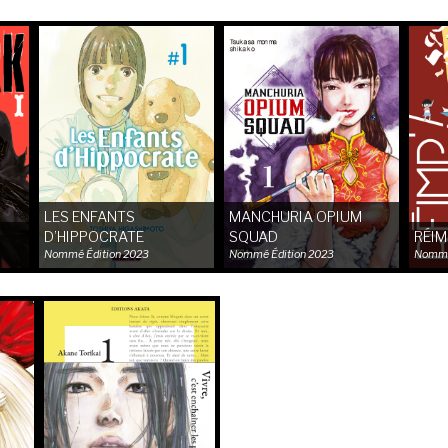
LES ENFANTS
MANCHURIA OPIUM
D’HIPPOCRATE
SQUAD
RÉIMP
Nommé
Édition 2023
Nommé
Édition 2023
Nomm