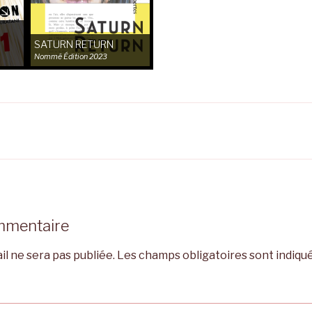
–
SATURN RETURN
Nommé
Édition 2023
mmentaire
l ne sera pas publiée.
Les champs obligatoires sont indiqu