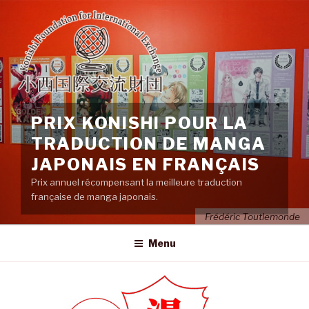
Aller
au
contenu
principal
PRIX KONISHI POUR LA
TRADUCTION DE MANGA
JAPONAIS EN FRANÇAIS
Prix annuel récompensant la meilleure traduction
française de manga japonais.
Frédéric Toutlemonde
Menu