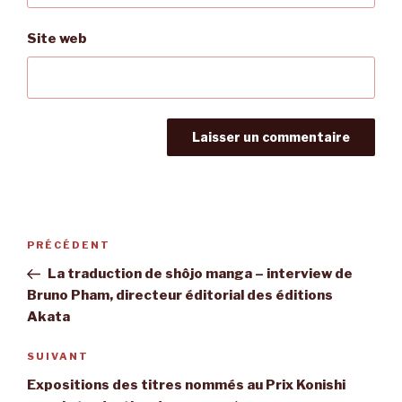
Site web
Navigation
Article
PRÉCÉDENT
de
précédent
La traduction de shôjo manga – interview de
l’article
Bruno Pham, directeur éditorial des éditions
Akata
Article
SUIVANT
suivant
Expositions des titres nommés au Prix Konishi