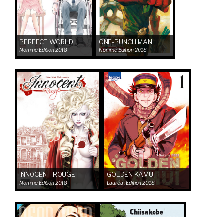
PERFECT WORLD
ONE-PUNCH MAN
Nommé
Edition 2018
Nommé
Edition 2018
INNOCENT ROUGE
GOLDEN KAMUI
Nommé
Edition 2018
Lauréat
Edition 2018