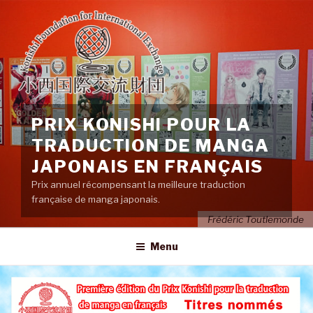
Aller
au
contenu
principal
PRIX KONISHI POUR LA
TRADUCTION DE MANGA
JAPONAIS EN FRANÇAIS
Prix annuel récompensant la meilleure traduction
française de manga japonais.
Frédéric Toutlemonde
Menu