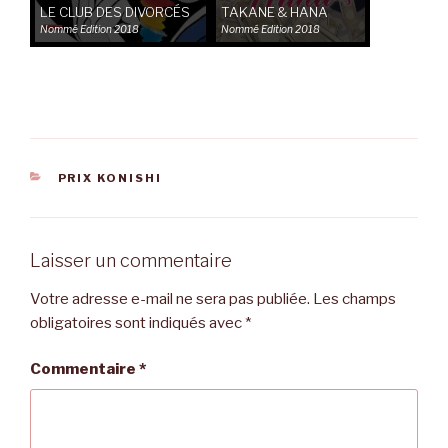
LE CLUB DES DIVORCÉS
TAKANE & HANA
Nommé
Edition 2018
Nommé
Edition 2018
CATÉGORIES
PRIX KONISHI
Laisser un commentaire
Votre adresse e-mail ne sera pas publiée.
Les champs
obligatoires sont indiqués avec
*
Commentaire
*