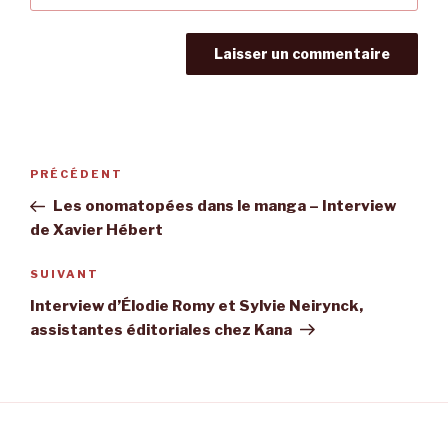
Navigation
Article
PRÉCÉDENT
de
précédent
Les onomatopées dans le manga – Interview
l’article
de Xavier Hébert
Article
SUIVANT
suivant
Interview d’Élodie Romy et Sylvie Neirynck,
assistantes éditoriales chez Kana