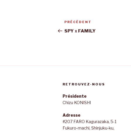
Navigation
Article
PRÉCÉDENT
de
précédent
SPYｘFAMILY
l’article
RETROUVEZ-NOUS
Présidente
Chizu KONISHI
Adresse
#207 FARO Kagurazaka, 5-1
Fukuro-machi, Shinjuku-ku,