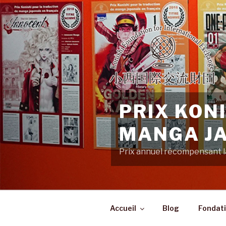
Aller
au
contenu
principal
PRIX KON
MANGA JA
Prix annuel récompensant la
Accueil
Blog
Fondati