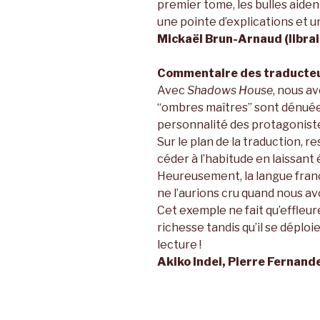
premier tome, les bulles aiden
une pointe d’explications et u
Mickaël Brun-Arnaud (librai
Commentaire des traducteu
Avec
Shadows House
, nous a
“ombres maîtres” sont dénuées
personnalité des protagoniste
Sur le plan de la traduction, r
céder à l’habitude en laissant
Heureusement, la langue franç
ne l’aurions cru quand nous a
Cet exemple ne fait qu’effleur
richesse tandis qu’il se déploi
lecture !
Akiko Indei, Pierre Fernand