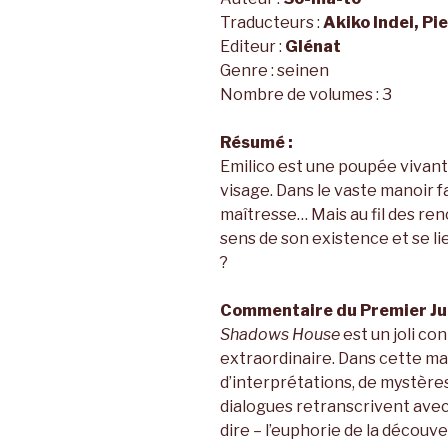
Traducteurs :
Akiko Indei, Pi
Editeur :
Glénat
Genre : seinen
Nombre de volumes : 3
Résumé :
Emilico est une poupée vivant
visage. Dans le vaste manoir fa
maîtresse… Mais au fil des ren
sens de son existence et se l
?
Commentaire du Premier Jur
Shadows House
est un joli co
extraordinaire. Dans cette ma
d’interprétations, de mystères
dialogues retranscrivent avec 
dire – l’euphorie de la découve