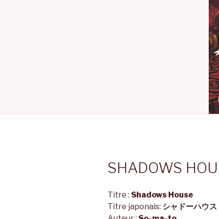
SHADOWS HOU
Titre :
Shadows House
Titre japonais:
シャドーハウス
Auteur :
So-ma-to