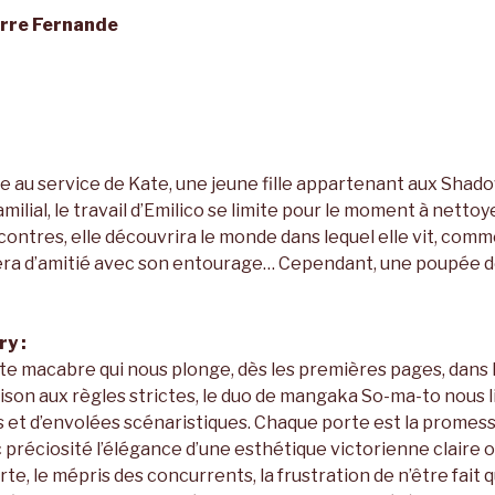
erre Fernande
e au service de Kate, une jeune fille appartenant aux Shado
milial, le travail d’Emilico se limite pour le moment à nettoy
contres, elle découvrira le monde dans lequel elle vit, comm
iera d’amitié avec son entourage… Cependant, une poupée d
y :
nte macabre qui nous plonge, dès les premières pages, dans l
ison aux règles strictes, le duo de mangaka So-ma-to nous l
 et d’envolées scénaristiques. Chaque porte est la promesse
préciosité l’élégance d’une esthétique victorienne claire obs
rte, le mépris des concurrents, la frustration de n’être fait q