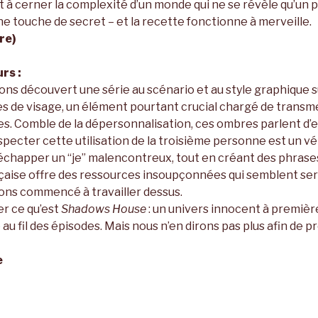
t à cerner la complexité d’un monde qui ne se révèle qu’un pe
ne touche de secret – et la recette fonctionne à merveille.
re)
rs :
vons découvert une série au scénario et au style graphique su
 de visage, un élément pourtant crucial chargé de transme
s. Comble de la dépersonnalisation, ces ombres parlent d’el
especter cette utilisation de la troisième personne est un véri
 échapper un “je” malencontreux, tout en créant des phrases
aise offre des ressources insoupçonnées qui semblent serv
vons commencé à travailler dessus.
er ce qu’est
Shadows House
: un univers innocent à première
e au fil des épisodes. Mais nous n’en dirons pas plus afin de p
e