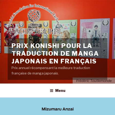
Aller
au
contenu
principal
PRIX KONISHI POUR LA
TRADUCTION DE MANGA
JAPONAIS EN FRANÇAIS
Prix annuel récompensant la meilleure traduction
française de manga japonais.
Frédéric Toutlemonde
Menu