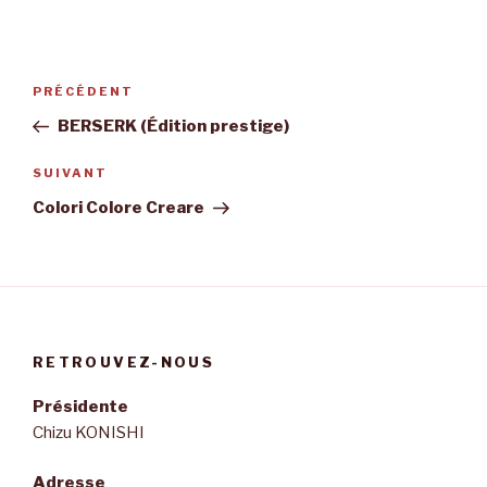
Navigation
Article
PRÉCÉDENT
de
précédent
BERSERK (Édition prestige)
l’article
Article
SUIVANT
suivant
Colori Colore Creare
RETROUVEZ-NOUS
Présidente
Chizu KONISHI
Adresse