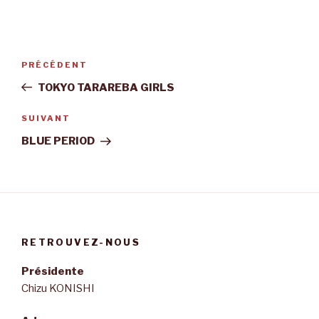
Navigation
Article
PRÉCÉDENT
de
précédent
TOKYO TARAREBA GIRLS
l’article
Article
SUIVANT
suivant
BLUE PERIOD
RETROUVEZ-NOUS
Présidente
Chizu KONISHI